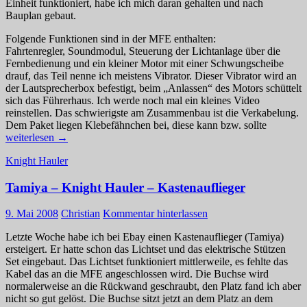
Einheit funktioniert, habe ich mich daran gehalten und nach
Bauplan gebaut.
Folgende Funktionen sind in der MFE enthalten:
Fahrtenregler, Soundmodul, Steuerung der Lichtanlage über die
Fernbedienung und ein kleiner Motor mit einer Schwungscheibe
drauf, das Teil nenne ich meistens Vibrator. Dieser Vibrator wird an
der Lautsprecherbox befestigt, beim „Anlassen“ des Motors schüttelt
sich das Führerhaus. Ich werde noch mal ein kleines Video
reinstellen. Das schwierigste am Zusammenbau ist die Verkabelung.
Tamiya
Dem Paket liegen Klebefähnchen bei, diese kann bzw. sollte
–
weiterlesen
→
Knight
Knight Hauler
Hauler
–
Tamiya – Knight Hauler – Kastenauflieger
Multifunk
(MFE)
Einbau
9. Mai 2008
Christian
Kommentar hinterlassen
Letzte Woche habe ich bei Ebay einen Kastenauflieger (Tamiya)
ersteigert. Er hatte schon das Lichtset und das elektrische Stützen
Set eingebaut. Das Lichtset funktioniert mittlerweile, es fehlte das
Kabel das an die MFE angeschlossen wird. Die Buchse wird
normalerweise an die Rückwand geschraubt, den Platz fand ich aber
nicht so gut gelöst. Die Buchse sitzt jetzt an dem Platz an dem