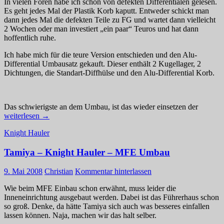
In vielen Foren habe ich schon von defekten Differentialen gelesen.
Es geht jedes Mal der Plastik Korb kaputt. Entweder schickt man
dann jedes Mal die defekten Teile zu FG und wartet dann vielleicht
2 Wochen oder man investiert „ein paar“ Teuros und hat dann
hoffentlich ruhe.
Ich habe mich für die teure Version entschieden und den Alu-
Differential Umbausatz gekauft. Dieser enthält 2 Kugellager, 2
Dichtungen, die Standart-Diffhülse und den Alu-Differential Korb.
FG
Das schwierigste an dem Umbau, ist das wieder einsetzen der
–
weiterlesen
→
Big
Knight Hauler
Foot
Alu-
Tamiya – Knight Hauler – MFE Umbau
Differen
–
Umbaus
9. Mai 2008
Christian
Kommentar hinterlassen
Wie beim MFE Einbau schon erwähnt, muss leider die
Inneneinrichtung ausgebaut werden. Dabei ist das Führerhaus schon
so groß. Denke, da hätte Tamiya sich auch was besseres einfallen
lassen können. Naja, machen wir das halt selber.