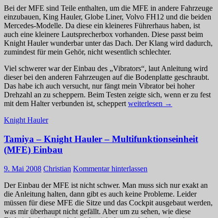
Bei der MFE sind Teile enthalten, um die MFE in andere Fahrzeuge
einzubauen, King Hauler, Globe Liner, Volvo FH12 und die beiden
Mercedes-Modelle. Da diese ein kleineres Führerhaus haben, ist
auch eine kleinere Lautsprecherbox vorhanden. Diese passt beim
Knight Hauler wunderbar unter das Dach. Der Klang wird dadurch,
zumindest für mein Gehör, nicht wesentlich schlechter.
Viel schwerer war der Einbau des „Vibrators“, laut Anleitung wird
dieser bei den anderen Fahrzeugen auf die Bodenplatte geschraubt.
Das habe ich auch versucht, nur fängt mein Vibrator bei hoher
Drehzahl an zu scheppern. Beim Testen zeigte sich, wenn er zu fest
Tamiya
mit dem Halter verbunden ist, scheppert
weiterlesen
→
–
Knight Hauler
Knight
Hauler
Tamiya – Knight Hauler – Multifunktionseinheit
–
MFE
(MFE) Einbau
Umbau
9. Mai 2008
Christian
Kommentar hinterlassen
Der Einbau der MFE ist nicht schwer. Man muss sich nur exakt an
die Anleitung halten, dann gibt es auch keine Probleme. Leider
müssen für diese MFE die Sitze und das Cockpit ausgebaut werden,
was mir überhaupt nicht gefällt. Aber um zu sehen, wie diese