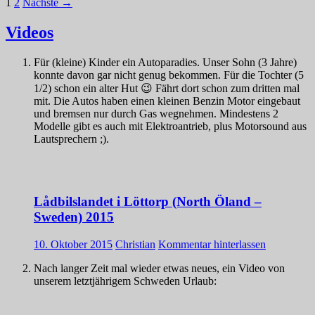
Beitragsnavigation
1
2
Nächste →
Videos
Für (kleine) Kinder ein Autoparadies. Unser Sohn (3 Jahre)
konnte davon gar nicht genug bekommen. Für die Tochter (5
1/2) schon ein alter Hut 😉 Fährt dort schon zum dritten mal
mit. Die Autos haben einen kleinen Benzin Motor eingebaut
und bremsen nur durch Gas wegnehmen. Mindestens 2
Modelle gibt es auch mit Elektroantrieb, plus Motorsound aus
Lautsprechern ;).
Lådbilslandet i Löttorp (North Öland –
Sweden) 2015
10. Oktober 2015
Christian
Kommentar hinterlassen
Nach langer Zeit mal wieder etwas neues, ein Video von
unserem letztjährigem Schweden Urlaub: