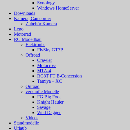
Synology
Windows HomeServer
Downloads
Kamera, Camcorder
Zubehör Kamera
Lego
Motorrad
RC-Modellbau
Elektronik
FlySky GT3B
Offroad
Crawler
Motocross
MTA-4
RC8T FT E-Concersion
Tamiya – XC
Onroad
verkaufte Modelle
FG Big Foot
Knight Hauler
Savage
Wild Dagger
Videos
Standmodelle
Urlaub