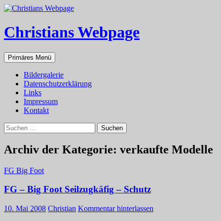
Zum
Inhalt
springen
Christians Webpage
Suchen
Primäres Menü
Bildergalerie
Datenschutzerklärung
Links
Impressum
Kontakt
Suchen
nach:
Archiv der Kategorie: verkaufte Modelle
FG Big Foot
FG – Big Foot Seilzugkäfig – Schutz
10. Mai 2008
Christian
Kommentar hinterlassen