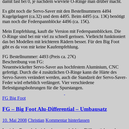
damit fast bei 0, je nachdem wieviele O-Ringe man drüber macht.
Es gibt noch die Servo-Saver mit den Bestellnummern 4494
Kugelgelagert (ca.32) und dem 4495. Beim 4495 (ca. 13€) benötigt
man noch die Federspannblöcke 4496 (ca. 15€).
Mein Empfehlung, kauft die Version mit Federspannblöcken. Die
O-Ringe sind bei mir viel zu schnell gerissen. Vielleicht funktioniert
das bei Modellen mit leichteren Rädern besser. Für den Big Foot
gibt es da von mir keine Kaufempfehlung.
FG Bestellnummer: 4493 (Preis ca. 27€)
Beschreibung von FG:
Neuentwickelter Servo-Saver aus hochfestem Aluminium, CNC
gefertigt. Durch die 4 zusätzlichen O-Ringe kann die Härte des
Servo-Savers verändert werden, auch die Standzeit der Servo-Saver-
Feder wird erheblich verlängert. Vier verschiedene
Befestigungsbohrungen für die Spurstangen.
FG Big Foot
FG – Big Foot Alu-Differential – Umbausatz
10. Mai 2008
Christian
Kommentar hinterlassen