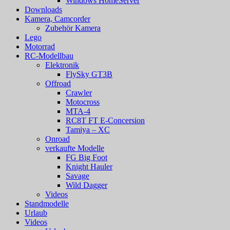
Windows HomeServer
Downloads
Kamera, Camcorder
Zubehör Kamera
Lego
Motorrad
RC-Modellbau
Elektronik
FlySky GT3B
Offroad
Crawler
Motocross
MTA-4
RC8T FT E-Concersion
Tamiya – XC
Onroad
verkaufte Modelle
FG Big Foot
Knight Hauler
Savage
Wild Dagger
Videos
Standmodelle
Urlaub
Videos