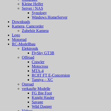
Kleine Helfer
Server / NAS
Synology
Windows HomeServer
Downloads
Kamera, Camcorder
Zubehör Kamera
Lego
Motorrad
RC-Modellbau
Elektronik
FlySky GT3B
Offroad
Crawler
Motocross
MTA-4
RC8T FT E-Concersion
Tamiya – XC
Onroad
verkaufte Modelle
FG Big Foot
Knight Hauler
Savage
Wild Dagger
Videos