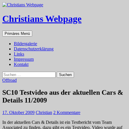
Zum
Inhalt
springen
Christians Webpage
Suchen
Primäres Menü
Bildergalerie
Datenschutzerklärung
Links
Impressum
Kontakt
Suchen
nach:
Offroad
SC10 Testvideo aus der aktuellen Cars &
Details 11/2009
17. Oktober 2009
Christian
2 Kommentare
In der aktuellen Cars & Details ist ein Testbericht vom Team
Associated zu finden, dazu gibt es ein Testvideo. Video wurde auf