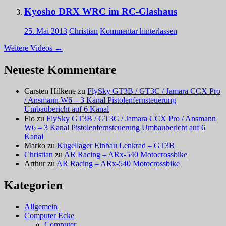
Kyosho DRX WRC im RC-Glashaus
25. Mai 2013
Christian
Kommentar hinterlassen
Weitere Videos
→
Neueste Kommentare
Carsten Hilkene
zu
FlySky GT3B / GT3C / Jamara CCX Pro
/ Ansmann W6 – 3 Kanal Pistolenfernsteuerung
Umbaubericht auf 6 Kanal
Flo
zu
FlySky GT3B / GT3C / Jamara CCX Pro / Ansmann
W6 – 3 Kanal Pistolenfernsteuerung Umbaubericht auf 6
Kanal
Marko
zu
Kugellager Einbau Lenkrad – GT3B
Christian
zu
AR Racing – ARx-540 Motocrossbike
Arthur
zu
AR Racing – ARx-540 Motocrossbike
Kategorien
Allgemein
Computer Ecke
Computer