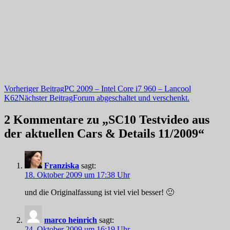
Beitragsnavigation
Vorheriger Beitrag
PC 2009 – Intel Core i7 960 – Lancool
K62
Nächster Beitrag
Forum abgeschaltet und verschenkt.
2 Kommentare zu „SC10 Testvideo aus
der aktuellen Cars & Details 11/2009“
Franziska
sagt:
18. Oktober 2009 um 17:38 Uhr
und die Originalfassung ist viel viel besser! 🙂
marco heinrich
sagt:
24. Oktober 2009 um 16:19 Uhr