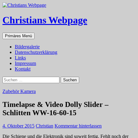
Zum
Inhalt
springen
Christians Webpage
Suchen
Primäres Menü
Bildergalerie
Datenschutzerklärung
Links
Impressum
Kontakt
Suchen
nach:
Zubehör Kamera
Timelapse & Video Dolly Slider –
Schlitten WW-16-60-15
4. Oktober 2015
Christian
Kommentar hinterlassen
Die Schiene und die Elektronik sind soweit fertig. Fehlt noch der