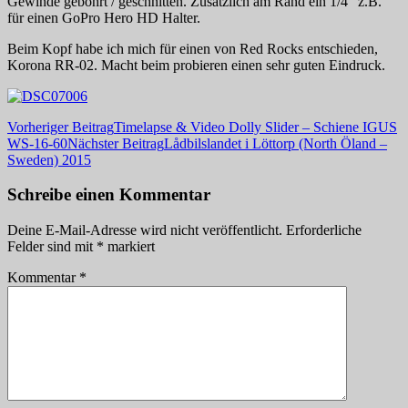
Gewinde gebohrt / geschnitten. Zusätzlich am Rand ein 1/4″ z.B.
für einen GoPro Hero HD Halter.
Beim Kopf habe ich mich für einen von Red Rocks entschieden,
Korona RR-02. Macht beim probieren einen sehr guten Eindruck.
Beitragsnavigation
Vorheriger Beitrag
Timelapse & Video Dolly Slider – Schiene IGUS
WS-16-60
Nächster Beitrag
Lådbilslandet i Löttorp (North Öland –
Sweden) 2015
Schreibe einen Kommentar
Deine E-Mail-Adresse wird nicht veröffentlicht.
Erforderliche
Felder sind mit
*
markiert
Kommentar
*