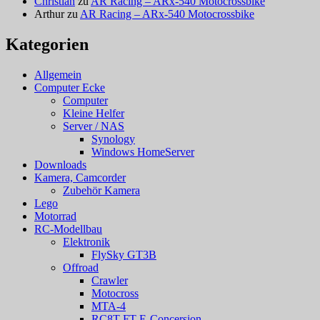
Christian
zu
AR Racing – ARx-540 Motocrossbike
Arthur
zu
AR Racing – ARx-540 Motocrossbike
Kategorien
Allgemein
Computer Ecke
Computer
Kleine Helfer
Server / NAS
Synology
Windows HomeServer
Downloads
Kamera, Camcorder
Zubehör Kamera
Lego
Motorrad
RC-Modellbau
Elektronik
FlySky GT3B
Offroad
Crawler
Motocross
MTA-4
RC8T FT E-Concersion