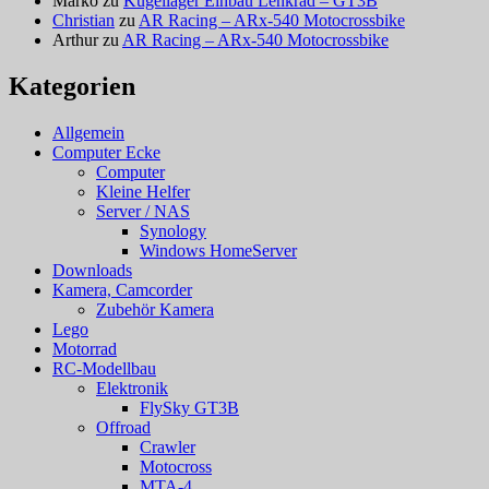
Marko
zu
Kugellager Einbau Lenkrad – GT3B
Christian
zu
AR Racing – ARx-540 Motocrossbike
Arthur
zu
AR Racing – ARx-540 Motocrossbike
Kategorien
Allgemein
Computer Ecke
Computer
Kleine Helfer
Server / NAS
Synology
Windows HomeServer
Downloads
Kamera, Camcorder
Zubehör Kamera
Lego
Motorrad
RC-Modellbau
Elektronik
FlySky GT3B
Offroad
Crawler
Motocross
MTA-4