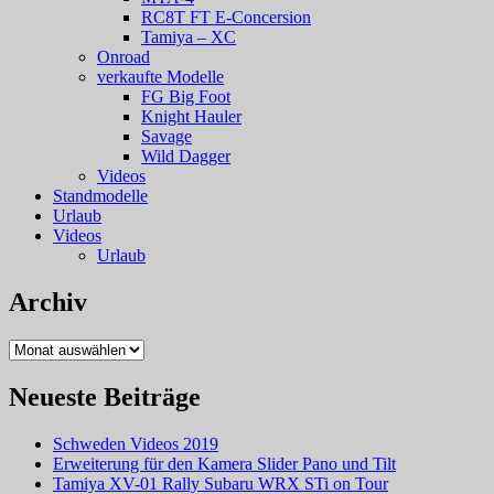
RC8T FT E-Concersion
Tamiya – XC
Onroad
verkaufte Modelle
FG Big Foot
Knight Hauler
Savage
Wild Dagger
Videos
Standmodelle
Urlaub
Videos
Urlaub
Archiv
Archiv
Neueste Beiträge
Schweden Videos 2019
Erweiterung für den Kamera Slider Pano und Tilt
Tamiya XV-01 Rally Subaru WRX STi on Tour