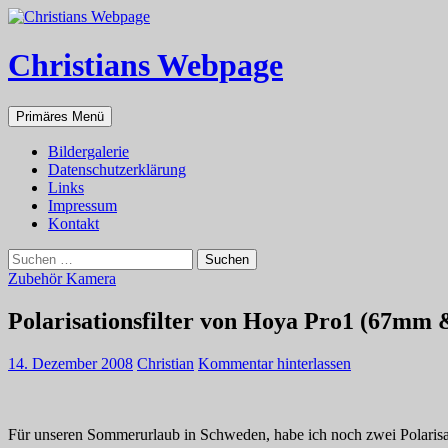
Zum
Inhalt
springen
Christians Webpage
Suchen
Primäres Menü
Bildergalerie
Datenschutzerklärung
Links
Impressum
Kontakt
Suchen
nach:
Zubehör Kamera
Polarisationsfilter von Hoya Pro1 (67mm
14. Dezember 2008
Christian
Kommentar hinterlassen
Für unseren Sommerurlaub in Schweden, habe ich noch zwei Polarisa