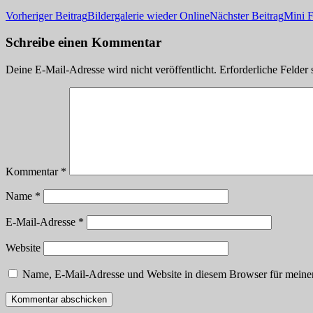
Beitragsnavigation
Vorheriger Beitrag
Bildergalerie wieder Online
Nächster Beitrag
Mini 
Schreibe einen Kommentar
Deine E-Mail-Adresse wird nicht veröffentlicht.
Erforderliche Felder 
Kommentar
*
Name
*
E-Mail-Adresse
*
Website
Name, E-Mail-Adresse und Website in diesem Browser für meine