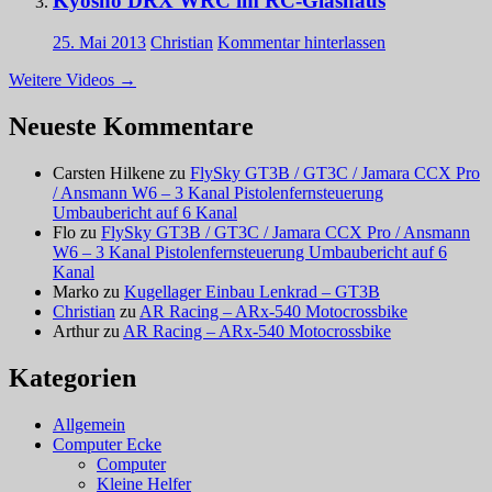
Kyosho DRX WRC im RC-Glashaus
25. Mai 2013
Christian
Kommentar hinterlassen
Weitere Videos
→
Neueste Kommentare
Carsten Hilkene
zu
FlySky GT3B / GT3C / Jamara CCX Pro
/ Ansmann W6 – 3 Kanal Pistolenfernsteuerung
Umbaubericht auf 6 Kanal
Flo
zu
FlySky GT3B / GT3C / Jamara CCX Pro / Ansmann
W6 – 3 Kanal Pistolenfernsteuerung Umbaubericht auf 6
Kanal
Marko
zu
Kugellager Einbau Lenkrad – GT3B
Christian
zu
AR Racing – ARx-540 Motocrossbike
Arthur
zu
AR Racing – ARx-540 Motocrossbike
Kategorien
Allgemein
Computer Ecke
Computer
Kleine Helfer