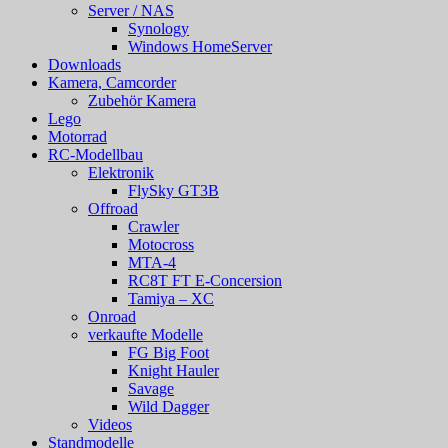
Server / NAS
Synology
Windows HomeServer
Downloads
Kamera, Camcorder
Zubehör Kamera
Lego
Motorrad
RC-Modellbau
Elektronik
FlySky GT3B
Offroad
Crawler
Motocross
MTA-4
RC8T FT E-Concersion
Tamiya – XC
Onroad
verkaufte Modelle
FG Big Foot
Knight Hauler
Savage
Wild Dagger
Videos
Standmodelle