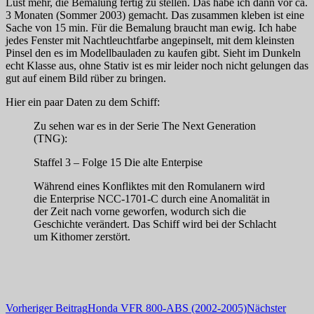
Lust mehr, die Bemalung fertig zu stellen. Das habe ich dann vor ca.
3 Monaten (Sommer 2003) gemacht. Das zusammen kleben ist eine
Sache von 15 min. Für die Bemalung braucht man ewig. Ich habe
jedes Fenster mit Nachtleuchtfarbe angepinselt, mit dem kleinsten
Pinsel den es im Modellbauladen zu kaufen gibt. Sieht im Dunkeln
echt Klasse aus, ohne Stativ ist es mir leider noch nicht gelungen das
gut auf einem Bild rüber zu bringen.
Hier ein paar Daten zu dem Schiff:
Zu sehen war es in der Serie The Next Generation
(TNG):
Staffel 3 – Folge 15 Die alte Enterpise
Während eines Konfliktes mit den Romulanern wird
die Enterprise NCC-1701-C durch eine Anomalität in
der Zeit nach vorne geworfen, wodurch sich die
Geschichte verändert. Das Schiff wird bei der Schlacht
um Kithomer zerstört.
Beitragsnavigation
Vorheriger Beitrag
Honda VFR 800-ABS (2002-2005)
Nächster