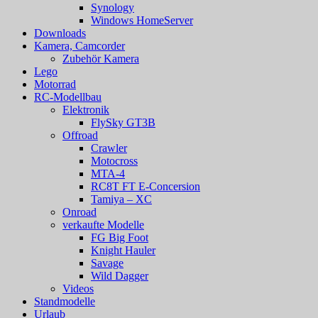
Synology
Windows HomeServer
Downloads
Kamera, Camcorder
Zubehör Kamera
Lego
Motorrad
RC-Modellbau
Elektronik
FlySky GT3B
Offroad
Crawler
Motocross
MTA-4
RC8T FT E-Concersion
Tamiya – XC
Onroad
verkaufte Modelle
FG Big Foot
Knight Hauler
Savage
Wild Dagger
Videos
Standmodelle
Urlaub