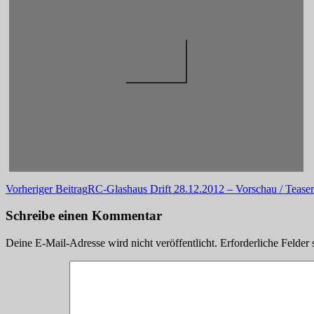
Beitragsnavigation
Vorheriger Beitrag
RC-Glashaus Drift 28.12.2012 – Vorschau / Teaser
Schreibe einen Kommentar
Deine E-Mail-Adresse wird nicht veröffentlicht.
Erforderliche Felder 