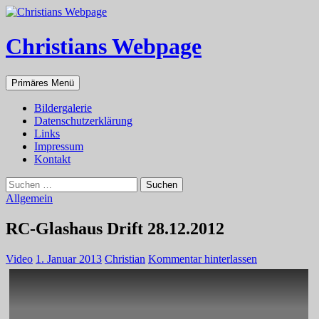
Zum
Inhalt
springen
Christians Webpage
Suchen
Primäres Menü
Bildergalerie
Datenschutzerklärung
Links
Impressum
Kontakt
Suchen
nach:
Allgemein
RC-Glashaus Drift 28.12.2012
Video
1. Januar 2013
Christian
Kommentar hinterlassen