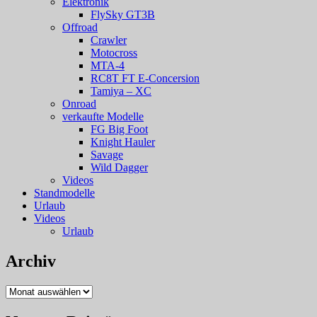
Elektronik
FlySky GT3B
Offroad
Crawler
Motocross
MTA-4
RC8T FT E-Concersion
Tamiya – XC
Onroad
verkaufte Modelle
FG Big Foot
Knight Hauler
Savage
Wild Dagger
Videos
Standmodelle
Urlaub
Videos
Urlaub
Archiv
Archiv