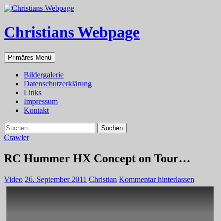
Zum
Inhalt
springen
Christians Webpage
Suchen
Primäres Menü
Bildergalerie
Datenschutzerklärung
Links
Impressum
Kontakt
Suchen
nach:
Crawler
RC Hummer HX Concept on Tour…
Video
26. September 2011
Christian
Kommentar hinterlassen