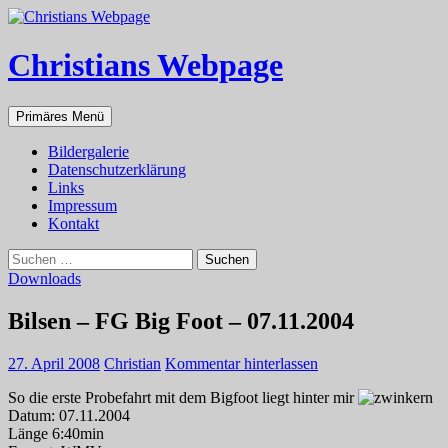
Zum
Inhalt
springen
Christians Webpage
Suchen
Primäres Menü
Bildergalerie
Datenschutzerklärung
Links
Impressum
Kontakt
Suchen
nach:
Downloads
Bilsen – FG Big Foot – 07.11.2004
27. April 2008
Christian
Kommentar hinterlassen
So die erste Probefahrt mit dem Bigfoot liegt hinter mir
Datum: 07.11.2004
Länge 6:40min