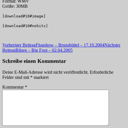
Format: WMV
Größe: 30MB
[download#10#image]
[download#10#nohits]
Beitragsnavigation
Vorheriger Beitrag
Flugshow – Brunsbüttel – 17.10.2004
Nächster
Beitrag
Bilsen – Big Foot – 02.04.2005
Schreibe einen Kommentar
Deine E-Mail-Adresse wird nicht veröffentlicht.
Erforderliche
Felder sind mit
*
markiert
Kommentar
*