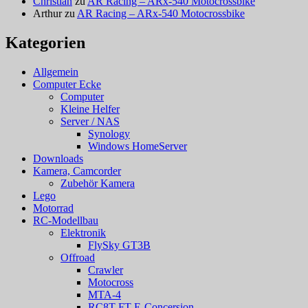
Christian
zu
AR Racing – ARx-540 Motocrossbike
Arthur
zu
AR Racing – ARx-540 Motocrossbike
Kategorien
Allgemein
Computer Ecke
Computer
Kleine Helfer
Server / NAS
Synology
Windows HomeServer
Downloads
Kamera, Camcorder
Zubehör Kamera
Lego
Motorrad
RC-Modellbau
Elektronik
FlySky GT3B
Offroad
Crawler
Motocross
MTA-4
RC8T FT E-Concersion